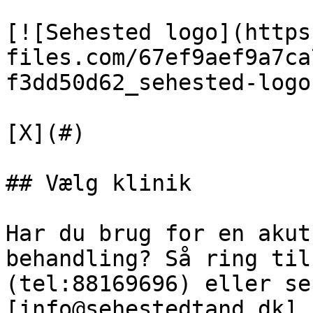
[![Sehested logo](https
files.com/67ef9aef9a7ca
f3dd50d62_sehested-logo
[X](#)

## Vælg klinik

Har du brug for en akut
behandling? Så ring til
(tel:88169696) eller se
[info@sehestedtand.dk]