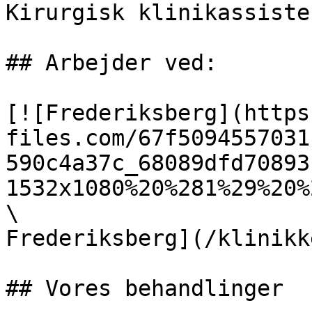
Kirurgisk klinikassisten
## Arbejder ved:

[![Frederiksberg](https
files.com/67f5094557031
590c4a37c_68089dfd70893
1532x1080%20%281%29%20%
\

Frederiksberg](/klinikk
## Vores behandlinger
