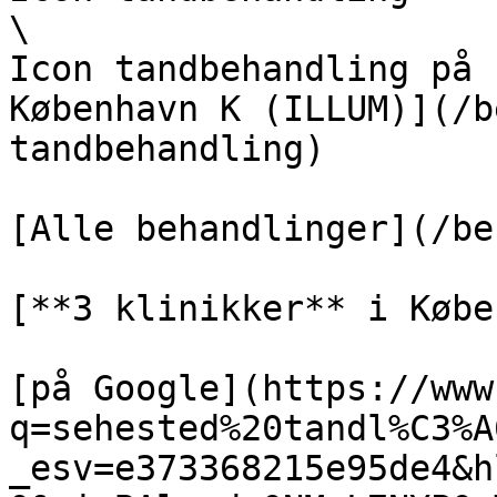
\

Icon tandbehandling på 
København K (ILLUM)](/b
tandbehandling)

[Alle behandlinger](/be
[**3 klinikker** i Købe
[på Google](https://www
q=sehested%20tandl%C3%A
_esv=e373368215e95de4&h