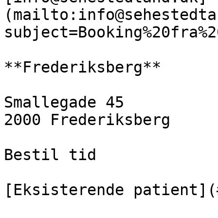
(mailto:info@sehestedta
subject=Booking%20fra%2
**Frederiksberg**

Smallegade 45  

2000 Frederiksberg

Bestil tid

[Eksisterende patient](