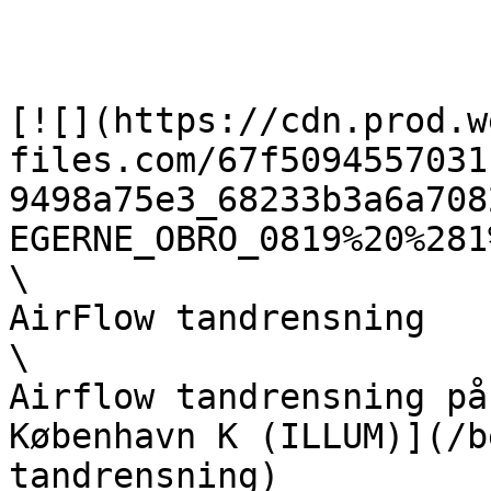
[![](https://cdn.prod.w
files.com/67f5094557031
9498a75e3_68233b3a6a708
EGERNE_OBRO_0819%20%281
\

AirFlow tandrensning  

\

Airflow tandrensning på
København K (ILLUM)](/b
tandrensning)
