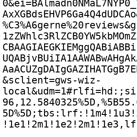
0&ei=BAlmadn0NMaL7NYP0_
AxXGBdsEHVP6Ga4Q4dUDCAo
%C3%A6gerne%20reviews&g
1zZWhlc3RlZCB0YW5kbMOmZ
CBAAGIAEGKIEMggQABiABBi
UQABjvBUiIA1AAWABwAHgAk
AaACUZgDAIgGAZIHATGgB7E
&sclient=gws-wiz-
local&udm=1#rlfi=hd:;si
96,12.5840325%5D,%5B55.
5D%5D;tbs:lrf:!1m4!1u3!
!1e1!2m1!1e2!2m1!1e3,lf: