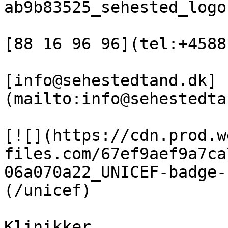
ab9b83525_sehested_logo
[88 16 96 96](tel:+4588
[info@sehestedtand.dk]
(mailto:info@sehestedta
[![](https://cdn.prod.w
files.com/67ef9aef9a7ca
06a070a22_UNICEF-badge-
(/unicef)

Klinikker
