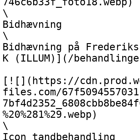
746c6b33f_foto18.webp)  
\

Bidhævning  

\

Bidhævning på Frederiks
K (ILLUM)](/behandlinge
[![](https://cdn.prod.w
files.com/67f5094557031
7bf4d2352_6808cbb8be84f
%20%281%29.webp)  

\

Icon tandbehandling  
