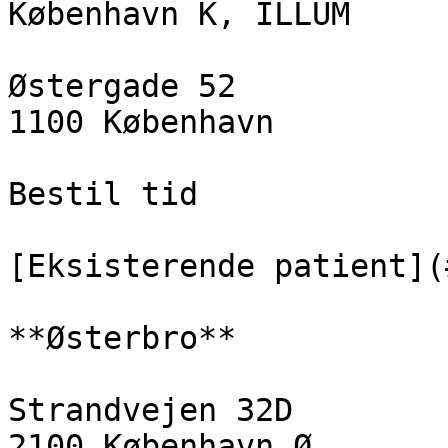
København K, ILLUM

Østergade 52  

1100 København

Bestil tid

[Eksisterende patient](
**Østerbro**

Strandvejen 32D  

2100 København Ø
