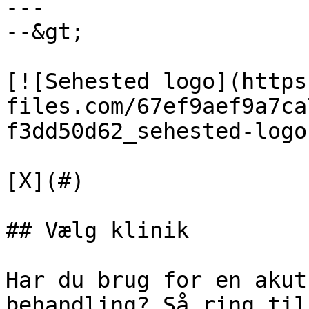
---

--&gt;

[![Sehested logo](https
files.com/67ef9aef9a7ca
f3dd50d62_sehested-logo
[X](#)

## Vælg klinik

Har du brug for en akut
behandling? Så ring til