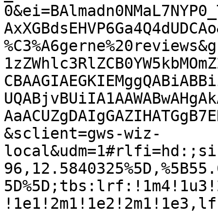
0&ei=BAlmadn0NMaL7NYP0_
AxXGBdsEHVP6Ga4Q4dUDCAo
%C3%A6gerne%20reviews&g
1zZWhlc3RlZCB0YW5kbMOmZ
CBAAGIAEGKIEMggQABiABBi
UQABjvBUiIA1AAWABwAHgAk
AaACUZgDAIgGAZIHATGgB7E
&sclient=gws-wiz-
local&udm=1#rlfi=hd:;si
96,12.5840325%5D,%5B55.
5D%5D;tbs:lrf:!1m4!1u3!
!1e1!2m1!1e2!2m1!1e3,lf: