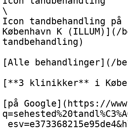
Icon tandbehandling  

\

Icon tandbehandling på 
København K (ILLUM)](/b
tandbehandling)

[Alle behandlinger](/be
[**3 klinikker** i Købe
[på Google](https://www
q=sehested%20tandl%C3%A
_esv=e373368215e95de4&h