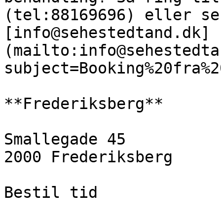
(tel:88169696) eller se
[info@sehestedtand.dk]
(mailto:info@sehestedta
subject=Booking%20fra%2
**Frederiksberg**

Smallegade 45  

2000 Frederiksberg

Bestil tid
