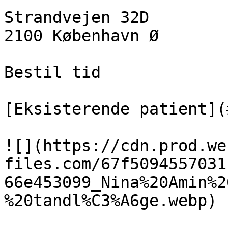
Strandvejen 32D  

2100 København Ø

Bestil tid

[Eksisterende patient](
![](https://cdn.prod.we
files.com/67f5094557031
66e453099_Nina%20Amin%2
%20tandl%C3%A6ge.webp)
