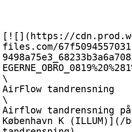
[![](https://cdn.prod.w
files.com/67f5094557031
9498a75e3_68233b3a6a708
EGERNE_OBRO_0819%20%281
\

AirFlow tandrensning  

\

Airflow tandrensning på
København K (ILLUM)](/b
tandrensning)
