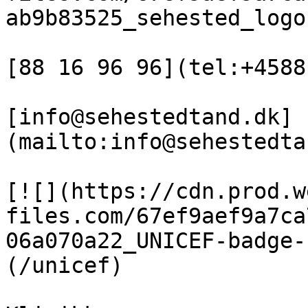
ab9b83525_sehested_logo
[88 16 96 96](tel:+4588
[info@sehestedtand.dk]
(mailto:info@sehestedta
[![](https://cdn.prod.w
files.com/67ef9aef9a7ca
06a070a22_UNICEF-badge-
(/unicef)
