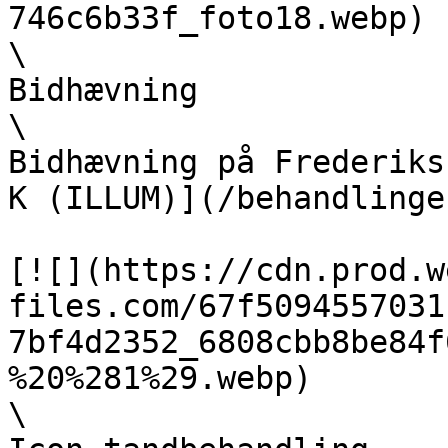
746c6b33f_foto18.webp)  
\

Bidhævning  

\

Bidhævning på Frederiks
K (ILLUM)](/behandlinge
[![](https://cdn.prod.w
files.com/67f5094557031
7bf4d2352_6808cbb8be84f
%20%281%29.webp)  

\
