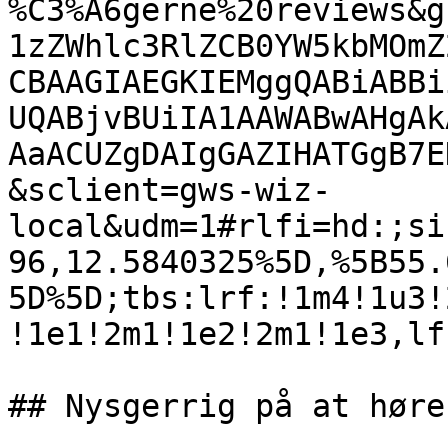
%C3%A6gerne%20reviews&g
1zZWhlc3RlZCB0YW5kbMOmZ
CBAAGIAEGKIEMggQABiABBi
UQABjvBUiIA1AAWABwAHgAk
AaACUZgDAIgGAZIHATGgB7E
&sclient=gws-wiz-
local&udm=1#rlfi=hd:;si
96,12.5840325%5D,%5B55.
5D%5D;tbs:lrf:!1m4!1u3!
!1e1!2m1!1e2!2m1!1e3,lf:
## Nysgerrig på at høre