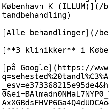
København K (ILLUM)](/b
tandbehandling)

[Alle behandlinger](/be
[**3 klinikker** i Købe
[på Google](https://www
q=sehested%20tandl%C3%A
_esv=e373368215e95de4&h
0&ei=BAlmadn0NMaL7NYP0_
AxXGBdsEHVP6Ga4Q4dUDCAo