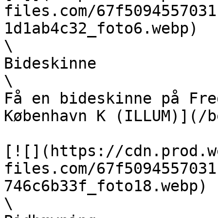
files.com/67f5094557031
1d1ab4c32_foto6.webp)  

\

Bideskinne  

\

Få en bideskinne på Fre
København K (ILLUM)](/b
[![](https://cdn.prod.w
files.com/67f5094557031
746c6b33f_foto18.webp)  
\
