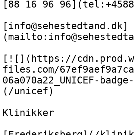
[88 16 96 96](tel:+4588
[info@sehestedtand.dk]
(mailto:info@sehestedta
[![](https://cdn.prod.w
files.com/67ef9aef9a7ca
06a070a22_UNICEF-badge-
(/unicef)

Klinikker

[Frederiksberg](/klinik