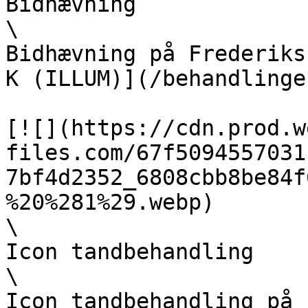
Bidhævning  

\

Bidhævning på Frederiks
K (ILLUM)](/behandlinge
[![](https://cdn.prod.w
files.com/67f5094557031
7bf4d2352_6808cbb8be84f
%20%281%29.webp)  

\

Icon tandbehandling  

\

Icon tandbehandling på 