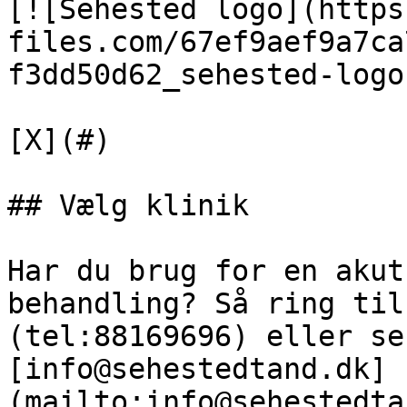
[![Sehested logo](https
files.com/67ef9aef9a7ca
f3dd50d62_sehested-logo
[X](#)

## Vælg klinik

Har du brug for en akut
behandling? Så ring til
(tel:88169696) eller se
[info@sehestedtand.dk]
(mailto:info@sehestedta