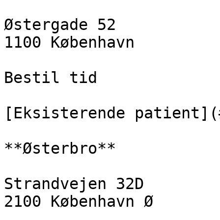
Østergade 52  

1100 København

Bestil tid

[Eksisterende patient](
**Østerbro**

Strandvejen 32D  

2100 København Ø
