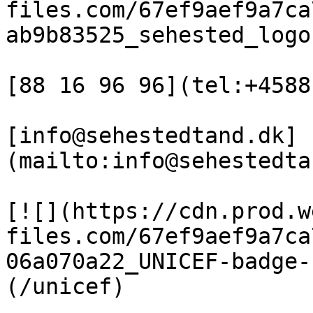
files.com/67ef9aef9a7ca
ab9b83525_sehested_logo
[88 16 96 96](tel:+4588
[info@sehestedtand.dk]
(mailto:info@sehestedta
[![](https://cdn.prod.w
files.com/67ef9aef9a7ca
06a070a22_UNICEF-badge-
(/unicef)
