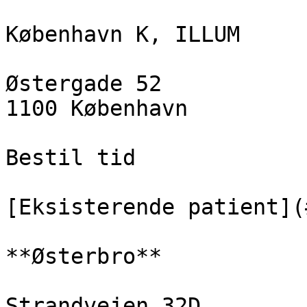
København K, ILLUM

Østergade 52  

1100 København

Bestil tid

[Eksisterende patient](
**Østerbro**

Strandvejen 32D  
