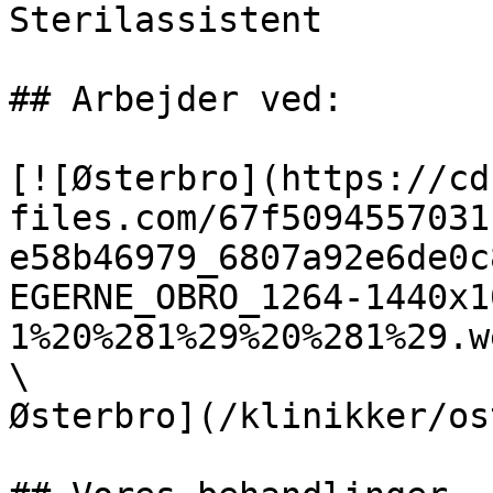
Sterilassistent

## Arbejder ved:

[![Østerbro](https://cd
files.com/67f5094557031
e58b46979_6807a92e6de0c
EGERNE_OBRO_1264-1440x1
1%20%281%29%20%281%29.w
\

Østerbro](/klinikker/os