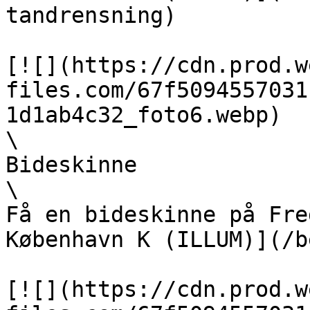
tandrensning)

[![](https://cdn.prod.w
files.com/67f5094557031
1d1ab4c32_foto6.webp)  

\

Bideskinne  

\

Få en bideskinne på Fre
København K (ILLUM)](/b
[![](https://cdn.prod.w