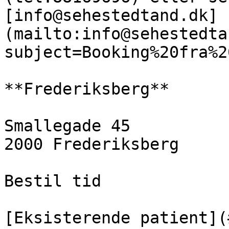
[info@sehestedtand.dk]
(mailto:info@sehestedta
subject=Booking%20fra%2
**Frederiksberg**

Smallegade 45  

2000 Frederiksberg

Bestil tid

[Eksisterende patient](