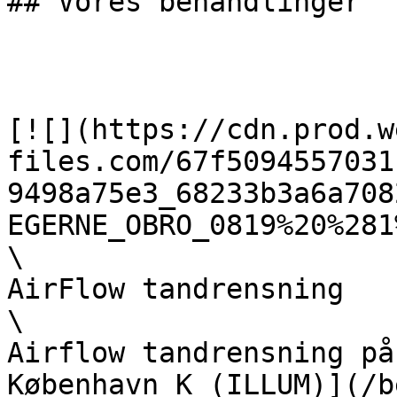
## Vores behandlinger

[![](https://cdn.prod.w
files.com/67f5094557031
9498a75e3_68233b3a6a708
EGERNE_OBRO_0819%20%281
\

AirFlow tandrensning  

\

Airflow tandrensning på
København K (ILLUM)](/b