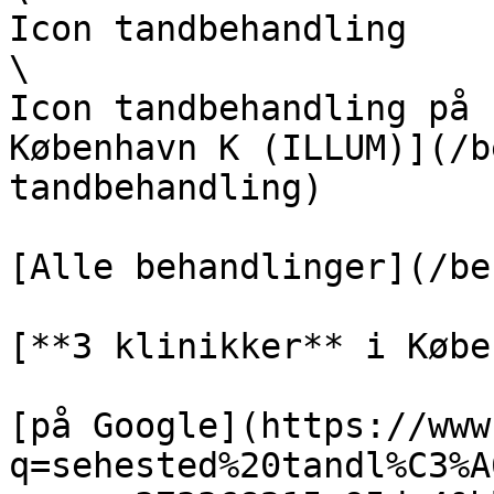
Icon tandbehandling  

\

Icon tandbehandling på 
København K (ILLUM)](/b
tandbehandling)

[Alle behandlinger](/be
[**3 klinikker** i Købe
[på Google](https://www
q=sehested%20tandl%C3%A