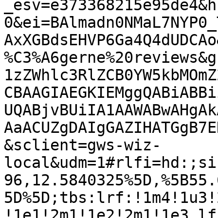
_esv=e373368215e95de4&h
0&ei=BAlmadn0NMaL7NYP0_
AxXGBdsEHVP6Ga4Q4dUDCAo
%C3%A6gerne%20reviews&g
1zZWhlc3RlZCB0YW5kbMOmZ
CBAAGIAEGKIEMggQABiABBi
UQABjvBUiIA1AAWABwAHgAk
AaACUZgDAIgGAZIHATGgB7E
&sclient=gws-wiz-
local&udm=1#rlfi=hd:;si
96,12.5840325%5D,%5B55.
5D%5D;tbs:lrf:!1m4!1u3!
!1e1!2m1!1e2!2m1!1e3,lf: