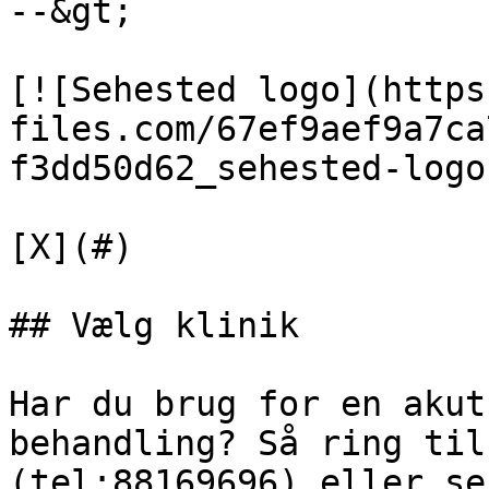
--&gt;

[![Sehested logo](https
files.com/67ef9aef9a7ca
f3dd50d62_sehested-logo
[X](#)

## Vælg klinik

Har du brug for en akut
behandling? Så ring til
(tel:88169696) eller se