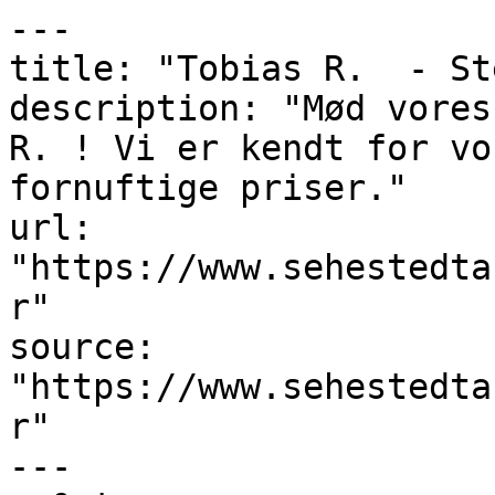
---

title: "Tobias R.  - St
description: "Mød vores
R. ! Vi er kendt for vo
fornuftige priser."

url: 
"https://www.sehestedta
r"

source: 
"https://www.sehestedta
r"

---
